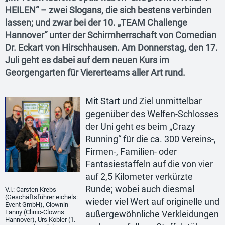
HEILEN“ – zwei Slogans, die sich bestens verbinden
lassen; und zwar bei der 10. „TEAM Challenge
Hannover“ unter der Schirmherrschaft von Comedian
Dr. Eckart von Hirschhausen. Am Donnerstag, den 17.
Juli geht es dabei auf dem neuen Kurs im
Georgengarten für Viererteams aller Art rund.
Mit Start und Ziel unmittelbar
gegenüber des Welfen-Schlosses
der Uni geht es beim „Crazy
Running“ für die ca. 300 Vereins-,
Firmen-, Familien- oder
Fantasiestaffeln auf die von vier
auf 2,5 Kilometer verkürzte
Runde; wobei auch diesmal
V.l.: Carsten Krebs
(Geschäftsführer eichels:
wieder viel Wert auf originelle und
Event GmbH), Clownin
Fanny (Clinic-Clowns
außergewöhnliche Verkleidungen
Hannover), Urs Kobler (1.