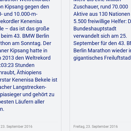
on Kipsang gegen den
Zuschauer, rund 70.000
0- und 10.000-m-
Aktive aus 130 Nationen
rekordler Kenenisa
5.500 freiwillige Helfer: 
e – das ist das große
Bundeshauptstadt
l beim 43. BMW Berlin
verwandelt sich am 25.
thon am Sonntag. Der
September für den 43.
ner Kipsang hatte in
Berlin Marathon wieder i
n 2013 den Weltrekord
gigantisches Freiluftstad
2:03:23 Stunden
hraubt, Äthiopiens
star Kenenisa Bekele ist
acher Langstrecken-
piasieger und gehört zu
esten Läufern aller
n.
, 23. September 2016
Freitag, 23. September 2016