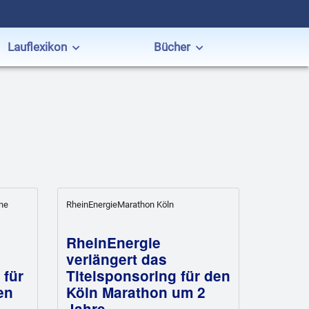
Lauflexikon
Bücher
ene
RheinEnergieMarathon Köln
RheinEnergie
verlängert das
 für
Titelsponsoring für den
en
Köln Marathon um 2
Jahre