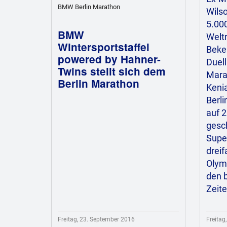
BMW Berlin Marathon
Wils
5.00
BMW
Welt
Wintersportstaffel
Bekel
powered by Hahner-
Duel
Twins stellt sich dem
Mara
Berlin Marathon
Kenia
Berli
auf 
gesc
Super
dreif
Olym
den b
Zeite
Freitag, 23. September 2016
Freitag