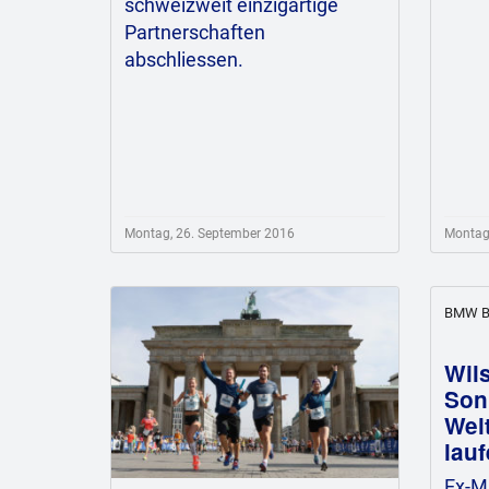
schweizweit einzigartige
Partnerschaften
abschliessen.
Montag, 26. September 2016
Montag
BMW Be
Wil
Son
Wel
lauf
Ex-M