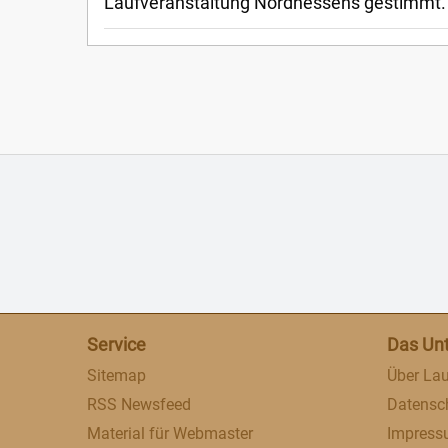
Laufveranstaltung Nordhessens gestimmt.
Service
Das Un
Sitemap
Über Lau
RSS Newsfeed
Datensc
Material für Webmaster
Impres