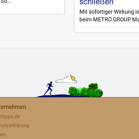
schließen
 So…
Mit sofortiger Wirkung i
beim METRO GROUP Mar
ternehmen
ftipps.de
hutzerklärung
sum