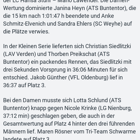
der LC Hansa Stuhr – Mario Lawendel. Die Damen-
Wertung dominierte Janina Heyn (ATS Buntentor), die
die 15 km nach 1:01:47 h beendete und Anke
Schmitz-Elvenich und Sandra Ehlers (SC Weyhe) auf
die Plätze verwies.
In der Kleinen Serie lieferten sich Christian Siedlitzki
(LAV Verden) und Thorben Preikschat (ATS
Buntentor) ein packendes Rennen, das Siedlitzki mit
drei Sekunden Vorsprung in 36:06 Minuten für sich
entschied. Jakob Günther (VFL Oldenburg) lief in
36:37 auf Platz 3.
Bei den Damen musste sich Lotta Schlund (ATS
Buntentor) knapp gegen Nicole Krinke (LG Nienburg,
37:12 min) geschlagen geben, die auch in der
Gesamtwertung auf Platz 4 hinter den drei führenden
Männern lief. Maren Rösner vom Tri-Team Schwarme
landete auf Platz 3.