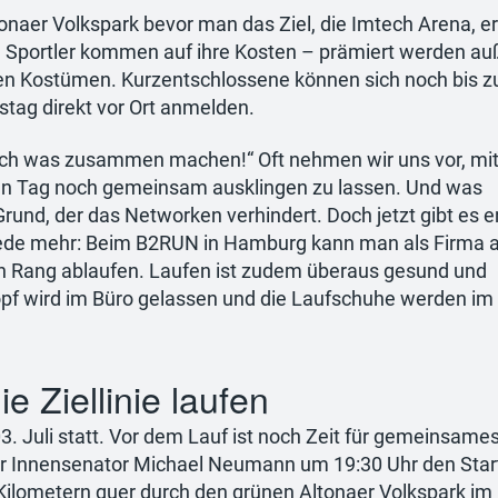
onaer Volkspark bevor man das Ziel, die Imtech Arena, er
en Sportler kommen auf ihre Kosten – prämiert werden a
ten Kostümen. Kurzentschlossene können sich noch bis z
stag direkt vor Ort anmelden.
noch was zusammen machen!“ Oft nehmen wir uns vor, mi
en Tag noch gemeinsam ausklingen zu lassen. Und was
Grund, der das Networken verhindert. Doch jetzt gibt es e
ede mehr: Beim B2RUN in Hamburg kann man als Firma a
en Rang ablaufen. Laufen ist zudem überaus gesund und
pf wird im Büro gelassen und die Laufschuhe werden im
 Ziellinie laufen
 Juli statt. Vor dem Lauf ist noch Zeit für gemeinsame
r Innensenator Michael Neumann um 19:30 Uhr den Sta
 Kilometern quer durch den grünen Altonaer Volkspark im