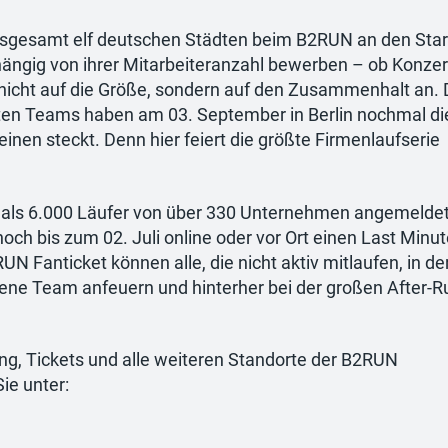
nsgesamt elf deutschen Städten beim B2RUN an den Star
ngig von ihrer Mitarbeiteranzahl bewerben – ob Konzer
icht auf die Größe, sondern auf den Zusammenhalt an. 
lsten Teams haben am 03. September in Berlin nochmal di
inen steckt. Denn hier feiert die größte Firmenlaufserie
hr als 6.000 Läufer von über 330 Unternehmen angemeldet
ch bis zum 02. Juli online oder vor Ort einen Last Minut
UN Fanticket können alle, die nicht aktiv mitlaufen, in de
gene Team anfeuern und hinterher bei der großen After-R
g, Tickets und alle weiteren Standorte der B2RUN
ie unter: