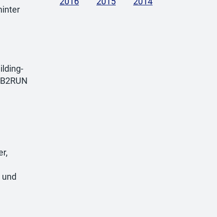
2016
2015
2014
inter
lding-
s B2RUN
n
r,
n und