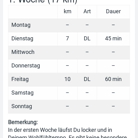
km
Art
Dauer
Montag
–
–
–
Dienstag
7
DL
45 min
Mittwoch
–
–
–
Donnerstag
–
–
–
Freitag
10
DL
60 min
Samstag
–
–
–
Sonntag
–
–
–
Bemerkung:
In der ersten Woche läufst Du locker und in
Deinem Wohlfühltempo. Es gibt keine besondere