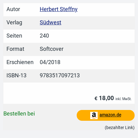
Autor
Herbert Steffny
Verlag
Südwest
Seiten
240
Format
Softcover
Erschienen
04/2018
ISBN-13
9783517097213
18,00
€
inkl. MwSt.
Bestellen bei
amazon.de
(bezahlter Link)