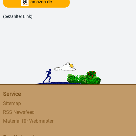
amazon.de
(bezahlter Link)
Service
Sitemap
RSS Newsfeed
Material für Webmaster