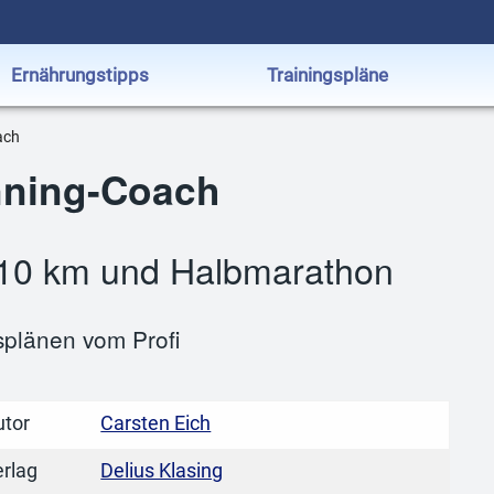
Ernährungstipps
Trainingspläne
ach
nning-Coach
ür 10 km und Halbmarathon
splänen vom Profi
utor
Carsten Eich
erlag
Delius Klasing