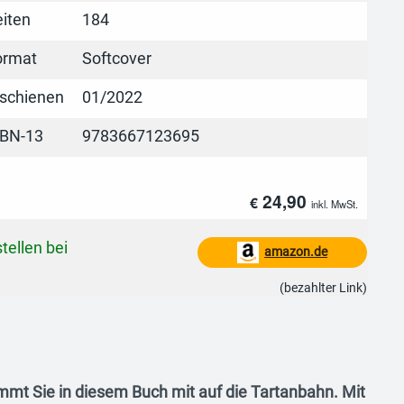
eiten
184
ormat
Softcover
rschienen
01/2022
SBN-13
9783667123695
24,90
€
inkl. MwSt.
tellen bei
amazon.de
(bezahlter Link)
immt Sie in diesem Buch mit auf die Tartanbahn. Mit