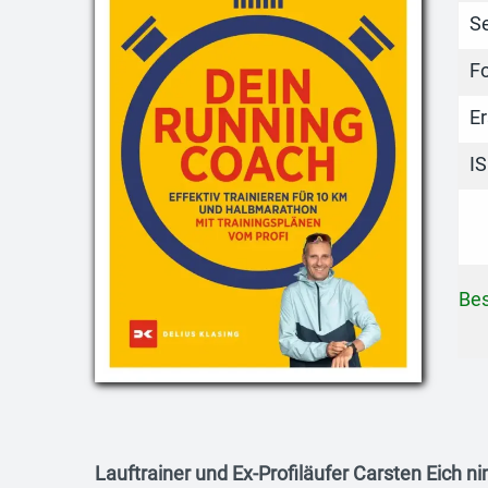
S
F
E
I
Bes
Lauftrainer und Ex-Profiläufer Carsten Eich n