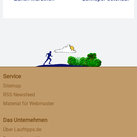
Service
Sitemap
RSS Newsfeed
Material für Webmaster
Das Unternehmen
Über Lauftipps.de