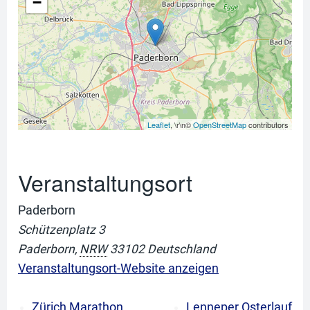
−
Leaflet
, \r\n©
OpenStreetMap
contributors
Veranstaltungsort
Paderborn
Schützenplatz 3
Paderborn
,
NRW
33102
Deutschland
Veranstaltungsort-Website anzeigen
Zürich Marathon
Lenneper Osterlauf